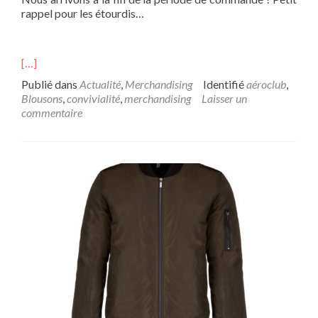
rappel pour les étourdis…
[…]
Publié dans
Actualité
,
Merchandising
Identifié
aéroclub
,
Blousons
,
convivialité
,
merchandising
Laisser un
commentaire