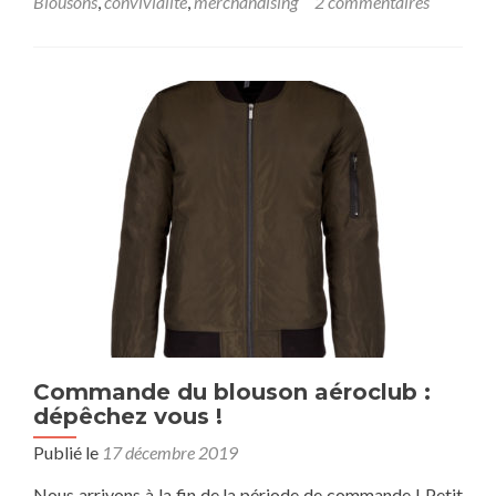
Blousons
,
convivialité
,
merchandising
2 commentaires
Commande du blouson aéroclub :
dépêchez vous !
Publié le
17 décembre 2019
Nous arrivons à la fin de la période de commande ! Petit