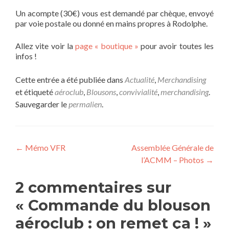
Un acompte (30€) vous est demandé par chèque, envoyé
par voie postale ou donné en mains propres à Rodolphe.
Allez vite voir la
page « boutique »
pour avoir toutes les
infos !
Cette entrée a été publiée dans
Actualité
,
Merchandising
et étiqueté
aéroclub
,
Blousons
,
convivialité
,
merchandising
.
Sauvegarder le
permalien
.
Navigation
←
Mémo VFR
Assemblée Générale de
l’ACMM – Photos
→
de
l’article
2 commentaires sur
«
Commande du blouson
aéroclub : on remet ça !
»