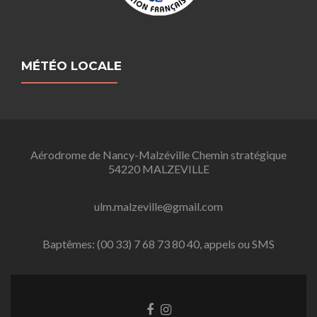
MÉTÉO LOCALE
Aérodrome de Nancy-Malzéville Chemin stratégique
54220 MALZEVILLE
ulm.malzeville@gmail.com
Baptêmes: (00 33) 7 68 73 80 40, appels ou SMS
L
L