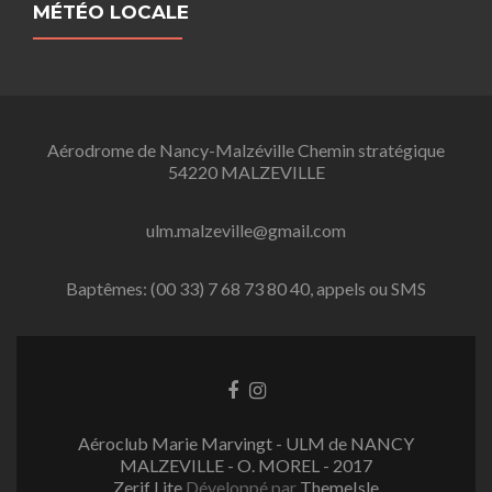
MÉTÉO LOCALE
Aérodrome de Nancy-Malzéville Chemin stratégique
54220 MALZEVILLE
ulm.malzeville@gmail.com
Baptêmes: (00 33) 7 68 73 80 40, appels ou SMS
L
L
i
i
e
e
Aéroclub Marie Marvingt - ULM de NANCY
n
n
MALZEVILLE - O. MOREL - 2017
F
I
Zerif Lite
Développé par
ThemeIsle