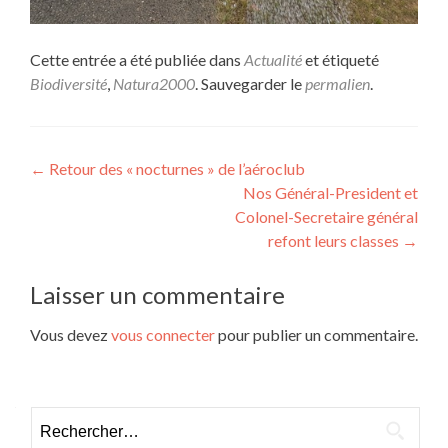
Cette entrée a été publiée dans
Actualité
et étiqueté
Biodiversité
,
Natura2000
. Sauvegarder le
permalien
.
Navigation
←
Retour des « nocturnes » de l’aéroclub
Nos Général-President et
de
Colonel-Secretaire général
l’article
refont leurs classes
→
Laisser un commentaire
Vous devez
vous connecter
pour publier un commentaire.
Rechercher :