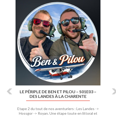
P
S
r
u
é
i
c
v
é
a
d
n
e
t
n
t
LE PÉRIPLE DE BEN ET PILOU – S01E03 –
DES LANDES À LA CHARENTE
Etape 2 du tout de nos aventuriers : Les Landes ->
Hossgor -> Royan. Une étape toute en littoral et