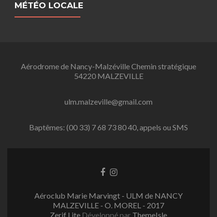
MÉTÉO LOCALE
Aérodrome de Nancy-Malzéville Chemin stratégique
54220 MALZEVILLE
ulm.malzeville@gmail.com
Baptêmes: (00 33) 7 68 73 80 40, appels ou SMS
L
L
i
i
e
e
Aéroclub Marie Marvingt - ULM de NANCY
n
n
MALZEVILLE - O. MOREL - 2017
F
I
Zerif Lite
Développé par
ThemeIsle