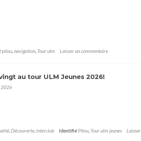
t pilou
,
navigation
,
Tour ulm
Laisser un commentaire
vingt au tour ULM Jeunes 2026!
et 2026
alité
,
Découverte
,
interclub
Identifié
Pilou
,
Tour ulm jeunes
Laisser