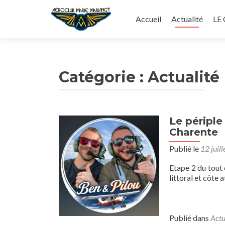
Aller
au
Accueil
Actualité
LE
contenu
principal
Catégorie :
Actualité
Le périple
Navigation
Charente
des
Publié le
12 juil
articles
Etape 2 du tout
littoral et côte a
Publié dans
Actu