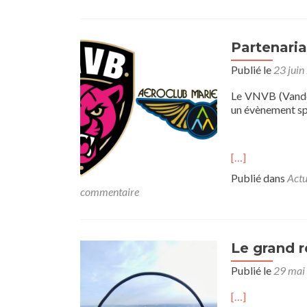
Partenari
Publié le
23 juin
Le VNVB (Vandoe
un évènement sp
[…]
Publié dans
Actu
commentaire
Le grand re
Publié le
29 mai
[…]