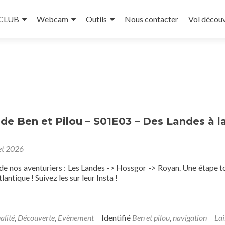
 CLUB
Webcam
Outils
Nous contacter
Vol décou
 de Ben et Pilou – S01E03 – Des Landes à l
let 2026
 de nos aventuriers : Les Landes -> Hossgor -> Royan. Une étape t
tlantique ! Suivez les sur leur Insta !
alité
,
Découverte
,
Evènement
Identifié
Ben et pilou
,
navigation
Lai