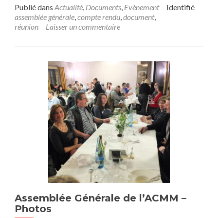
Publié dans
Actualité
,
Documents
,
Evènement
Identifié
assemblée générale
,
compte rendu
,
document
,
réunion
Laisser un commentaire
Assemblée Générale de l’ACMM –
Photos