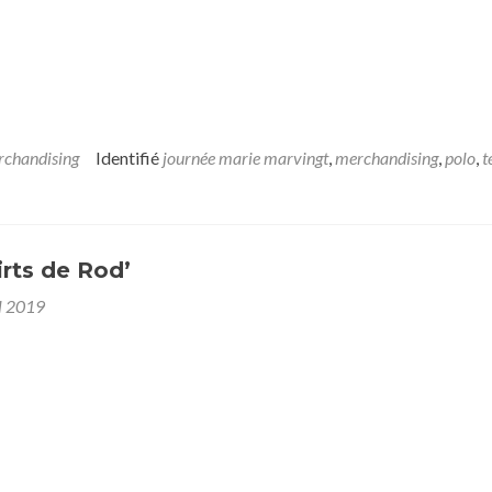
chandising
Identifié
journée marie marvingt
,
merchandising
,
polo
,
t
irts de Rod’
l 2019