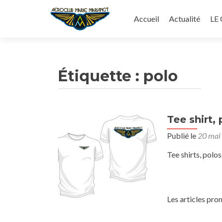
Aller
au
Accueil
Actualité
LE
contenu
principal
Étiquette :
polo
Tee shirt,
Publié le
20 mai
Tee shirts, polo
Les articles pro