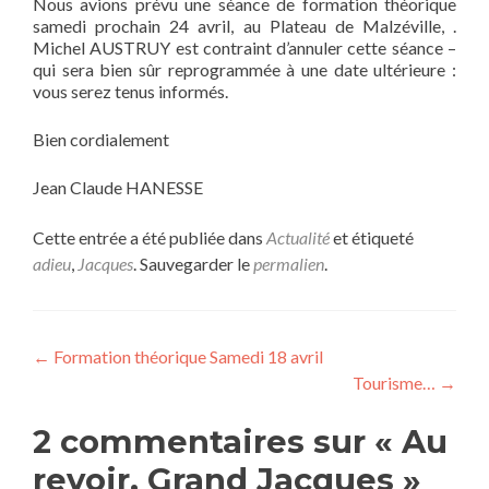
Nous avions prévu une séance de formation théorique
samedi prochain 24 avril, au Plateau de Malzéville, .
Michel AUSTRUY est contraint d’annuler cette séance –
qui sera bien sûr reprogrammée à une date ultérieure :
vous serez tenus informés.
Bien cordialement
Jean Claude HANESSE
Cette entrée a été publiée dans
Actualité
et étiqueté
adieu
,
Jacques
. Sauvegarder le
permalien
.
Navigation
←
Formation théorique Samedi 18 avril
Tourisme…
→
de
l’article
2 commentaires sur «
Au
revoir, Grand Jacques
»