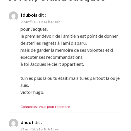
fdubois
dit :
20 avril 2021 à 14 h 16 min
pour Jacques.
le premier devoir de l àmitié n est point de donner
de steriles regrets à l ami disparu,
mais de garder la memoire de ses volontes et d
executer ses recommandations.
à toi Jacques le ciel t appartient.
tu n es plus là où tu était, mais tu es partout là ou je
suis.
victor hugo.
Connectez-vous pour répondre
dhuot
dit :
21 avril 2021 à 10 h 15 min