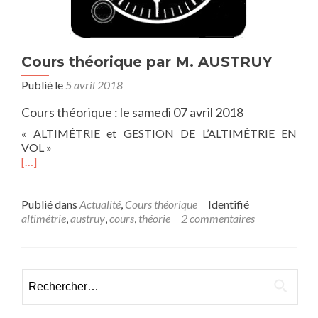
Cours théorique par M. AUSTRUY
Publié le
5 avril 2018
Cours théorique : le samedi 07 avril 2018
« ALTIMÉTRIE et GESTION DE L’ALTIMÉTRIE EN
VOL »
[…]
Publié dans
Actualité
,
Cours théorique
Identifié
altimétrie
,
austruy
,
cours
,
théorie
2 commentaires
Rechercher :