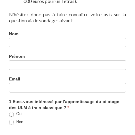
000 euros pour un Tetras).
N’hésitez donc pas à faire connaître votre avis sur la
question via le sondage suivant:
Sondage
Nom
achat
train
classique
Prénom
Email
1.Etes-vous intéressé par l’apprentissage du pilotage
des ULM à train classique ?
*
Oui
Non