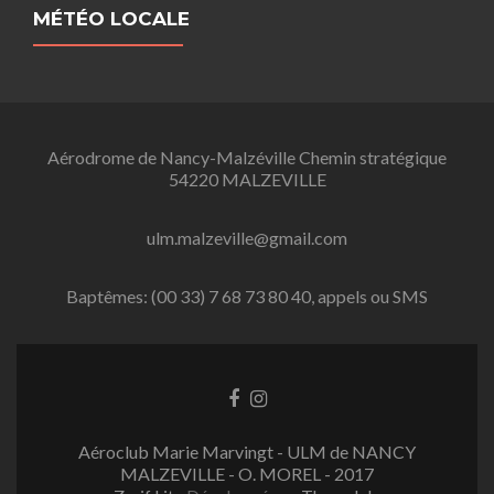
MÉTÉO LOCALE
Aérodrome de Nancy-Malzéville Chemin stratégique
54220 MALZEVILLE
ulm.malzeville@gmail.com
Baptêmes: (00 33) 7 68 73 80 40, appels ou SMS
L
L
i
i
e
e
Aéroclub Marie Marvingt - ULM de NANCY
n
n
MALZEVILLE - O. MOREL - 2017
F
I