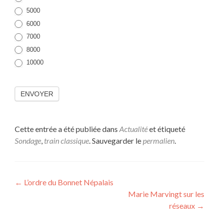
5000
6000
7000
8000
10000
ENVOYER
Cette entrée a été publiée dans
Actualité
et étiqueté
Sondage
,
train classique
. Sauvegarder le
permalien
.
Navigation
←
L’ordre du Bonnet Népalais
Marie Marvingt sur les
de
réseaux
→
l’article