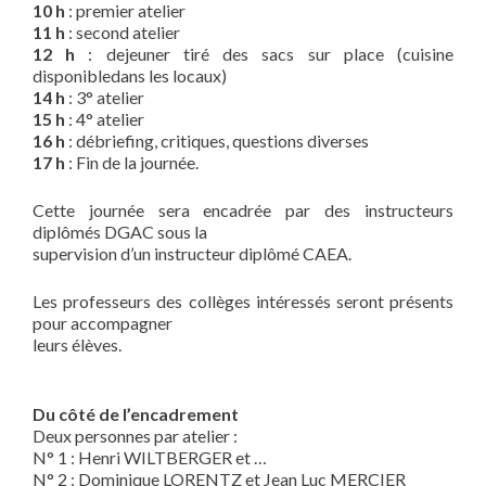
10 h
: premier atelier
11 h
: second atelier
12 h
: dejeuner tiré des sacs sur place (cuisine
disponibledans les locaux)
14 h
: 3° atelier
15 h
: 4° atelier
16 h
: débriefing, critiques, questions diverses
17 h
: Fin de la journée.
Cette journée sera encadrée par des instructeurs
diplômés DGAC sous la
supervision d’un instructeur diplômé CAEA.
Les professeurs des collèges intéressés seront présents
pour accompagner
leurs élèves.
Du côté de l’encadrement
Deux personnes par atelier :
N° 1 : Henri WILTBERGER et …
N° 2 : Dominique LORENTZ et Jean Luc MERCIER