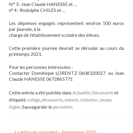
N° 3 : Jean Claude HANESSE et …
n° 4 : Rodolphe CHILES et …
Les dépenses engagés représentent environ 500 euros
par journée, à la
charge de l’établissement scolaire des élèves.
Cette première journée devrait se dérouler au cours du
printemps 2021.
Pour les personnes intéressées :
Contacter Dominique LORENTZ 0608320027, ou Jean
Claude HANESSE 0672865771
Cette entrée a été publiée dans
Actualité
,
Découverte
et
étiqueté
collège
,
découverte
,
enfants
,
initiation
,
Jeunes
Aigles
. Sauvegarder le
permalien
.
←
La lettre du président – Septembre 2020