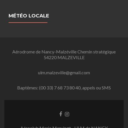
MÉTÉO LOCALE
Aérodrome de Nancy-Malzéville Chemin stratégique
54220 MALZEVILLE
ulm.malzeville@gmail.com
Baptêmes: (00 33) 7 68 73 80 40, appels ou SMS
L
L
i
i
e
e
Aéroclub Marie Marvingt - ULM de NANCY