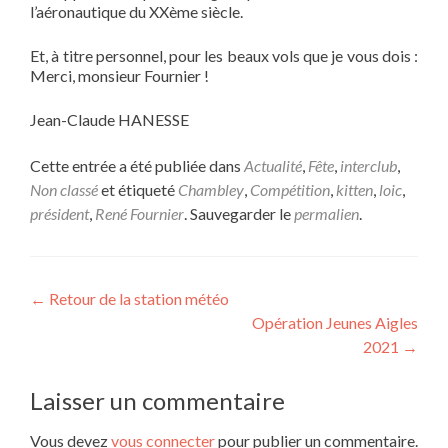
l’aéronautique du XXème siècle.
Et, à titre personnel, pour les beaux vols que je vous dois :
Merci, monsieur Fournier !
Jean-Claude HANESSE
Cette entrée a été publiée dans
Actualité
,
Fête
,
interclub
,
Non classé
et étiqueté
Chambley
,
Compétition
,
kitten
,
loic
,
président
,
René Fournier
. Sauvegarder le
permalien
.
Navigation
←
Retour de la station météo
Opération Jeunes Aigles
de
2021
→
l’article
Laisser un commentaire
Vous devez
vous connecter
pour publier un commentaire.