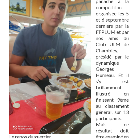
panache à la
compétition
organisée les 5
et 6 septembre
derniers par la
FFPLUM et par
nos amis du
Club ULM de
Chambley,
présidé par le
dynamique
Georges
Humeau. Et il
s’y est
brillamment
illustré en
finissant 9ème
au classement
général, sur 13
participants.
Mais ce
résultat doit
Le repos du guerrier
être examiné en