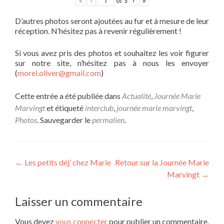
«
‹
of
5
›
»
D’autres photos seront ajoutées au fur et à mesure de leur
réception. N’hésitez pas à revenir régulièrement !
Si vous avez pris des photos et souhaitez les voir figurer
sur notre site, n’hésitez pas à nous les envoyer
(
morel.oliver@gmail.com
)
Cette entrée a été publiée dans
Actualité
,
Journée Marie
Marvingt
et étiqueté
interclub
,
journée marie marvingt
,
Photos
. Sauvegarder le
permalien
.
Navigation
←
Les petits déj’ chez Marie
Retour sur la Journée Marie
Marvingt
→
de
l’article
Laisser un commentaire
Vous devez
vous connecter
pour publier un commentaire.