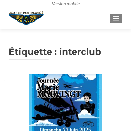
AFFICH
Étiquette :
interclub
Navigation
des
articles