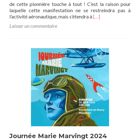
de cette pionnière touche à tout ! C’est la raison pour
laquelle cette manifestation ne se restreindra pas à
E
l’activité aéronautique, mais s’étendra à
[…]
n
Laisser un commentaire
s
a
v
o
i
r
p
l
u
s
s
u
r
J
o
u
r
n
Journée Marie Marvingt 2024