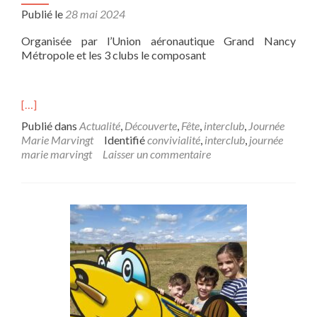
é
Publié le
28 mai 2024
e
M
Organisée par l’Union aéronautique Grand Nancy
a
Métropole et les 3 clubs le composant
r
i
e
M
[…]
a
Publié dans
Actualité
,
Découverte
,
Fête
,
interclub
,
Journée
r
Marie Marvingt
Identifié
convivialité
,
interclub
,
journée
v
marie marvingt
Laisser un commentaire
i
n
g
t
2
0
2
5