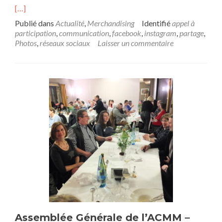
[…]
Publié dans
Actualité
,
Merchandising
Identifié
appel à
participation
,
communication
,
facebook
,
instagram
,
partage
,
Photos
,
réseaux sociaux
Laisser un commentaire
Assemblée Générale de l’ACMM –