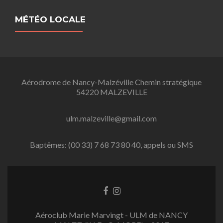
MÉTÉO LOCALE
Aérodrome de Nancy-Malzéville Chemin stratégique
54220 MALZEVILLE
ulm.malzeville@gmail.com
Baptêmes: (00 33) 7 68 73 80 40, appels ou SMS
L
L
i
i
e
e
Aéroclub Marie Marvingt - ULM de NANCY
n
n