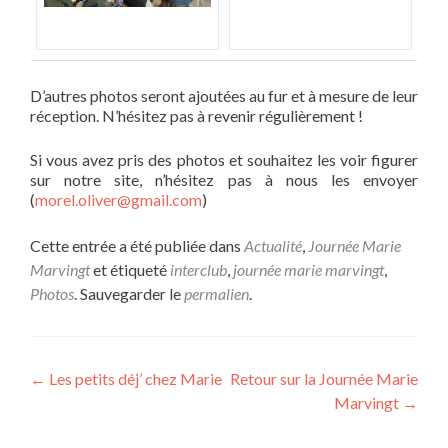
D’autres photos seront ajoutées au fur et à mesure de leur
réception. N’hésitez pas à revenir régulièrement !
Si vous avez pris des photos et souhaitez les voir figurer
sur notre site, n’hésitez pas à nous les envoyer
(
morel.oliver@gmail.com
)
Cette entrée a été publiée dans
Actualité
,
Journée Marie
Marvingt
et étiqueté
interclub
,
journée marie marvingt
,
Photos
. Sauvegarder le
permalien
.
Navigation
←
Les petits déj’ chez Marie
Retour sur la Journée Marie
Marvingt
→
de