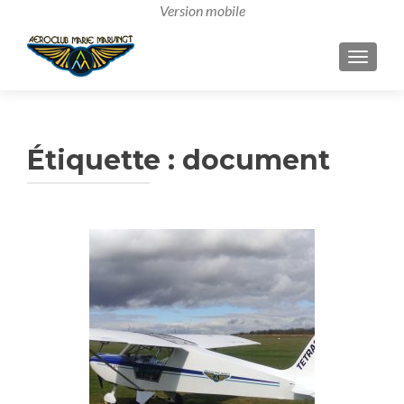
AFFICH
Étiquette :
document
Navigation
des
articles