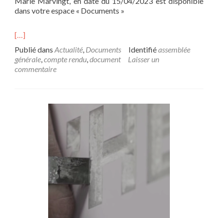
Marie Marvingt, en date du 15/04/2023 est disponible
dans votre espace « Documents »
[…]
Publié dans
Actualité
,
Documents
Identifié
assemblée
générale
,
compte rendu
,
document
Laisser un
commentaire