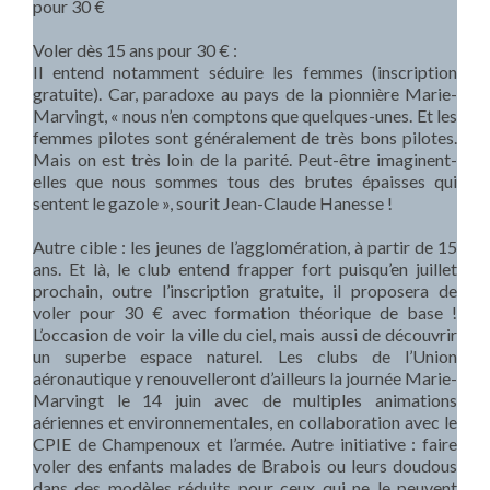
pour 30 €
Voler dès 15 ans pour 30 € :
Il entend notamment séduire les femmes (inscription
gratuite). Car, paradoxe au pays de la pionnière Marie-
Marvingt, « nous n’en comptons que quelques-unes. Et les
femmes pilotes sont généralement de très bons pilotes.
Mais on est très loin de la parité. Peut-être imaginent-
elles que nous sommes tous des brutes épaisses qui
sentent le gazole », sourit Jean-Claude Hanesse !
Autre cible : les jeunes de l’agglomération, à partir de 15
ans. Et là, le club entend frapper fort puisqu’en juillet
prochain, outre l’inscription gratuite, il proposera de
voler pour 30 € avec formation théorique de base !
L’occasion de voir la ville du ciel, mais aussi de découvrir
un superbe espace naturel. Les clubs de l’Union
aéronautique y renouvelleront d’ailleurs la journée Marie-
Marvingt le 14 juin avec de multiples animations
aériennes et environnementales, en collaboration avec le
CPIE de Champenoux et l’armée. Autre initiative : faire
voler des enfants malades de Brabois ou leurs doudous
dans des modèles réduits pour ceux qui ne le peuvent