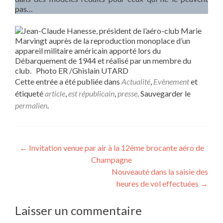
pas…
Cette entrée a été publiée dans
Actualité
,
Evènement
et
étiqueté
article
,
est républicain
,
presse
. Sauvegarder le
permalien
.
Navigation
←
Invitation venue par air à la 12ème brocante aéro de
Champagne
de
Nouveauté dans la saisie des
l’article
heures de vol effectuées
→
Laisser un commentaire