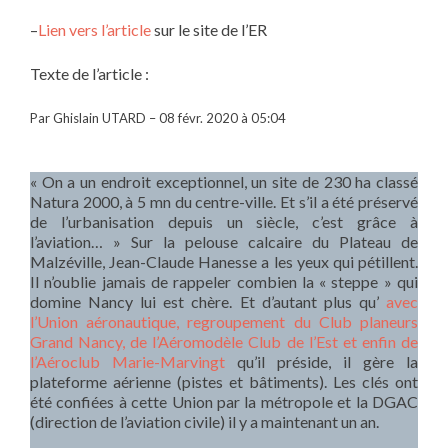
–
Lien vers l’article
sur le site de l’ER
Texte de l’article :
Par Ghislain UTARD – 08 févr. 2020 à 05:04
« On a un endroit exceptionnel, un site de 230 ha classé
Natura 2000, à 5 mn du centre-ville. Et s’il a été préservé
de l’urbanisation depuis un siècle, c’est grâce à
l’aviation… » Sur la pelouse calcaire du Plateau de
Malzéville, Jean-Claude Hanesse a les yeux qui pétillent.
Il n’oublie jamais de rappeler combien la « steppe » qui
domine Nancy lui est chère. Et d’autant plus qu’
avec
l’Union aéronautique, regroupement du Club planeurs
Grand Nancy, de l’Aéromodèle Club de l’Est et enfin de
l’Aéroclub Marie-Marvingt
qu’il préside, il gère la
plateforme aérienne (pistes et bâtiments). Les clés ont
été confiées à cette Union par la métropole et la DGAC
(direction de l’aviation civile) il y a maintenant un an.