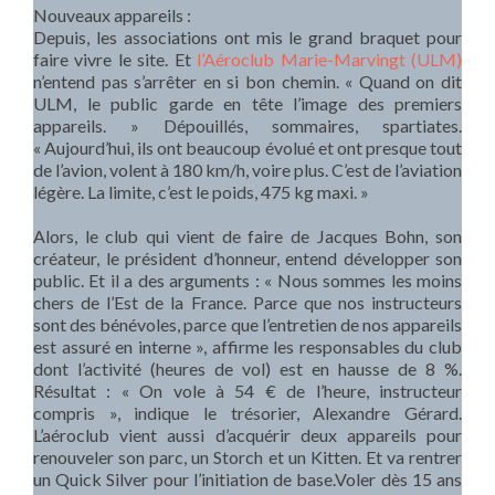
Nouveaux appareils :
Depuis, les associations ont mis le grand braquet pour
faire vivre le site. Et
l’Aéroclub Marie-Marvingt (ULM)
n’entend pas s’arrêter en si bon chemin. « Quand on dit
ULM, le public garde en tête l’image des premiers
appareils. » Dépouillés, sommaires, spartiates.
« Aujourd’hui, ils ont beaucoup évolué et ont presque tout
de l’avion, volent à 180 km/h, voire plus. C’est de l’aviation
légère. La limite, c’est le poids, 475 kg maxi. »
Alors, le club qui vient de faire de Jacques Bohn, son
créateur, le président d’honneur, entend développer son
public. Et il a des arguments : « Nous sommes les moins
chers de l’Est de la France. Parce que nos instructeurs
sont des bénévoles, parce que l’entretien de nos appareils
est assuré en interne », affirme les responsables du club
dont l’activité (heures de vol) est en hausse de 8 %.
Résultat : « On vole à 54 € de l’heure, instructeur
compris », indique le trésorier, Alexandre Gérard.
L’aéroclub vient aussi d’acquérir deux appareils pour
renouveler son parc, un Storch et un Kitten. Et va rentrer
un Quick Silver pour l’initiation de base.Voler dès 15 ans