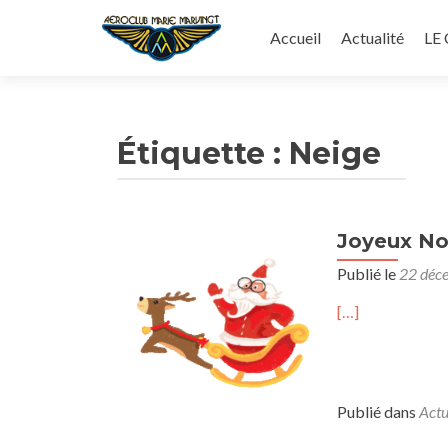
Aller
au
Accueil
Actualité
LE
contenu
principal
Étiquette :
Neige
Joyeux Noe
Publié le
22 déc
[…]
Publié dans
Actu