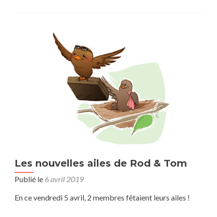
a
v
o
i
r
p
l
u
s
s
u
r
J
o
u
r
n
Les nouvelles ailes de Rod & Tom
é
Publié le
6 avril 2019
e
M
En ce vendredi 5 avril, 2 membres fêtaient leurs ailes !
a
r