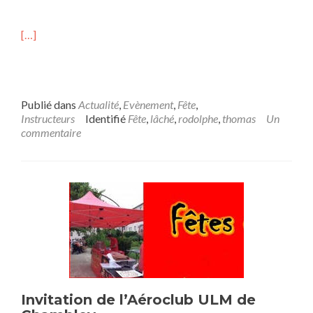
i
e
M
[…]
a
r
v
i
n
Publié dans
Actualité
,
Evènement
,
Fête
,
g
Instructeurs
Identifié
Fête
,
lâché
,
rodolphe
,
thomas
Un
t
commentaire
Invitation de l’Aéroclub ULM de