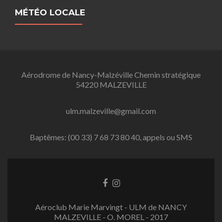
MÉTÉO LOCALE
Aérodrome de Nancy-Malzéville Chemin stratégique
54220 MALZEVILLE
ulm.malzeville@gmail.com
Baptêmes: (00 33) 7 68 73 80 40, appels ou SMS
L
L
i
i
e
e
Aéroclub Marie Marvingt - ULM de NANCY
n
n
MALZEVILLE - O. MOREL - 2017
F
I