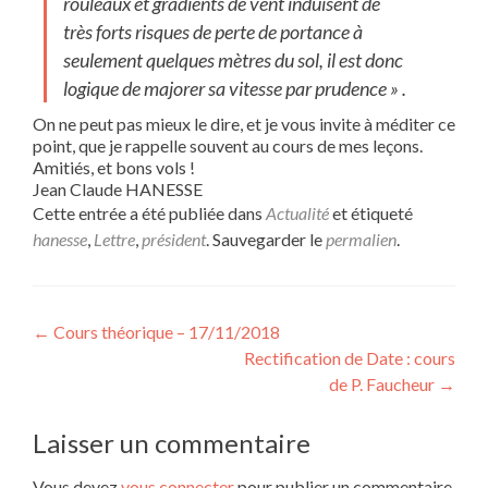
rouleaux et gradients de vent induisent de
très forts risques de perte de portance à
seulement quelques mètres du sol, il est donc
logique de majorer sa vitesse par prudence » .
On ne peut pas mieux le dire, et je vous invite à méditer ce
point, que je rappelle souvent au cours de mes leçons.
Amitiés, et bons vols !
Jean Claude HANESSE
Cette entrée a été publiée dans
Actualité
et étiqueté
hanesse
,
Lettre
,
président
. Sauvegarder le
permalien
.
Navigation
←
Cours théorique – 17/11/2018
Rectification de Date : cours
de
de P. Faucheur
→
l’article
Laisser un commentaire
Vous devez
vous connecter
pour publier un commentaire.