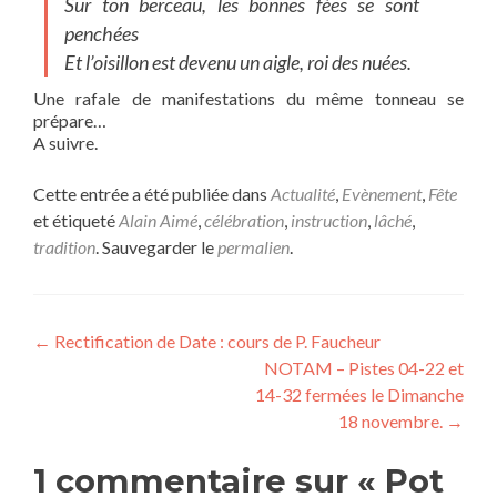
Sur ton berceau, les bonnes fées se sont
penchées
Et l’oisillon est devenu un aigle, roi des nuées.
Une rafale de manifestations du même tonneau se
prépare…
A suivre.
Cette entrée a été publiée dans
Actualité
,
Evènement
,
Fête
et étiqueté
Alain Aimé
,
célébration
,
instruction
,
lâché
,
tradition
. Sauvegarder le
permalien
.
Navigation
←
Rectification de Date : cours de P. Faucheur
NOTAM – Pistes 04-22 et
de
14-32 fermées le Dimanche
l’article
18 novembre.
→
1 commentaire sur «
Pot