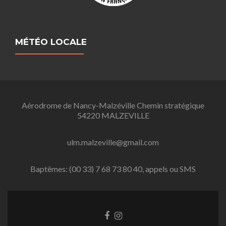
MÉTÉO LOCALE
Aérodrome de Nancy-Malzéville Chemin stratégique
54220 MALZEVILLE
ulm.malzeville@gmail.com
Baptêmes: (00 33) 7 68 73 80 40, appels ou SMS
L
L
i
i