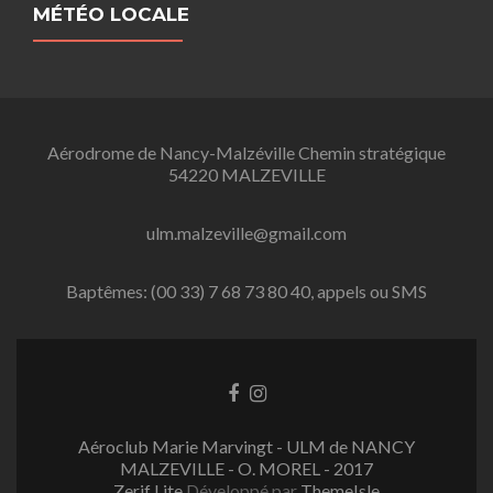
MÉTÉO LOCALE
Aérodrome de Nancy-Malzéville Chemin stratégique
54220 MALZEVILLE
ulm.malzeville@gmail.com
Baptêmes: (00 33) 7 68 73 80 40, appels ou SMS
L
L
i
i
e
e
Aéroclub Marie Marvingt - ULM de NANCY
n
n
MALZEVILLE - O. MOREL - 2017
F
I
Zerif Lite
Développé par
ThemeIsle