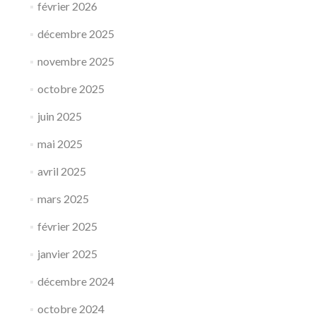
février 2026
b
i
décembre 2025
l
i
novembre 2025
t
é
octobre 2025
t
e
juin 2025
m
p
mai 2025
o
r
avril 2025
a
i
mars 2025
r
e
février 2025
:
W
janvier 2025
E
B
décembre 2024
C
octobre 2024
A