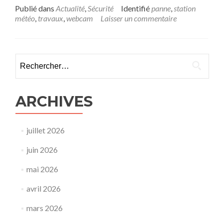
n
Publié dans
Actualité
,
Sécurité
Identifié
panne
,
station
s
météo
,
travaux
,
webcam
Laisser un commentaire
a
v
o
i
Rechercher :
r
p
l
u
ARCHIVES
s
s
u
juillet 2026
r
I
juin 2026
n
d
mai 2026
i
s
avril 2026
p
o
mars 2026
n
i