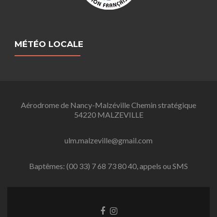
MÉTÉO LOCALE
Aérodrome de Nancy-Malzéville Chemin stratégique
54220 MALZEVILLE
ulm.malzeville@gmail.com
Baptêmes: (00 33) 7 68 73 80 40, appels ou SMS
L
L