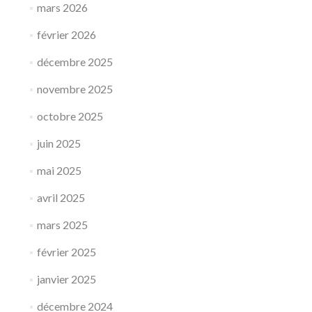
mars 2026
s
s
février 2026
p
o
décembre 2025
r
t
novembre 2025
s
a
octobre 2025
é
r
juin 2025
i
e
mai 2025
n
s
avril 2025
–
C
mars 2025
N
F
février 2025
A
S
janvier 2025
décembre 2024