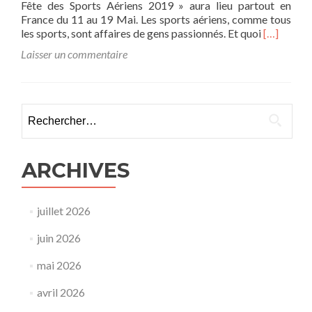
Fête des Sports Aériens 2019 » aura lieu partout en
France du 11 au 19 Mai. Les sports aériens, comme tous
E
les sports, sont affaires de gens passionnés. Et quoi
[…]
n
Laisser un commentaire
s
a
v
o
Rechercher :
i
r
p
l
ARCHIVES
u
s
s
juillet 2026
u
r
juin 2026
F
ê
mai 2026
t
e
avril 2026
d
e