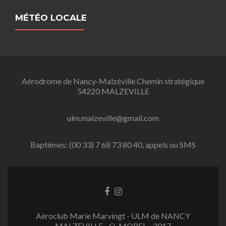
MÉTÉO LOCALE
Aérodrome de Nancy-Malzéville Chemin stratégique
54220 MALZEVILLE
ulm.malzeville@gmail.com
Baptêmes: (00 33) 7 68 73 80 40, appels ou SMS
L
L
i
i
e
e
Aéroclub Marie Marvingt - ULM de NANCY
n
n
MALZEVILLE - O. MOREL - 2017