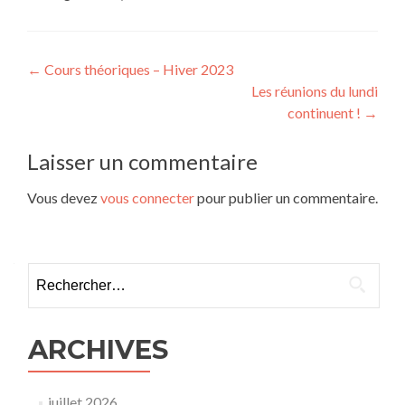
Navigation
←
Cours théoriques – Hiver 2023
Les réunions du lundi
de
continuent !
→
l’article
Laisser un commentaire
Vous devez
vous connecter
pour publier un commentaire.
Rechercher :
ARCHIVES
juillet 2026