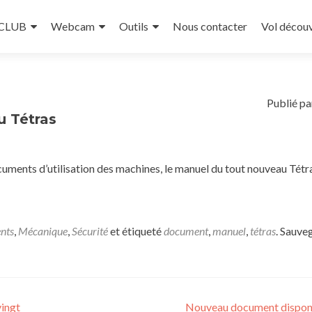
 CLUB
Webcam
Outils
Nous contacter
Vol décou
Publié pa
u Tétras
cuments d’utilisation des machines, le manuel du tout nouveau Tétr
nts
,
Mécanique
,
Sécurité
et étiqueté
document
,
manuel
,
tétras
. Sauve
ingt
Nouveau document dispon