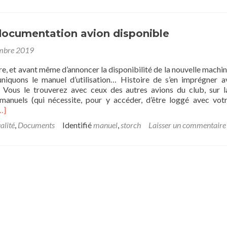
documentation avion disponible
mbre 2019
e, et avant même d’annoncer la disponibilité de la nouvelle machin
iquons le manuel d’utilisation… Histoire de s’en imprégner a
 Vous le trouverez avec ceux des autres avions du club, sur 
manuels (qui nécessite, pour y accéder, d’être loggé avec vo
n
…]
avoir
alité
,
Documents
Identifié
manuel
,
storch
Laisser un commentaire
lus
urNouvelle
ocumentation
vion
isponible