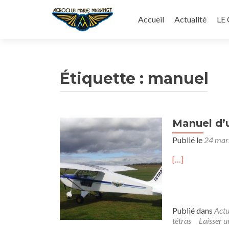
Aller
au
Accueil
Actualité
LE
contenu
principal
Étiquette :
manuel
Manuel d’u
Publié le
24 mar
[…]
Publié dans
Actu
tétras
Laisser 