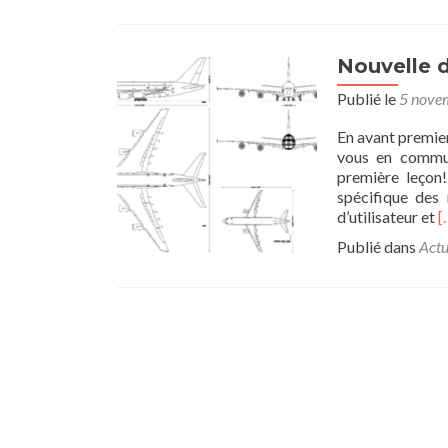
Nouvelle 
Publié le
5 nove
En avant premier
vous en commun
première leçon!
spécifique des 
E
d’utilisateur et
[
s
Publié dans
Actu
p
s
d
a
d