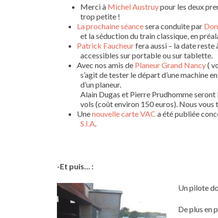
Merci à
Michel Austruy
pour les deux prem
trop petite !
La prochaine séance
sera conduite par
Dom
et la séduction du train classique, en préal
Patrick Faucheur
fera aussi – la date reste
accessibles sur portable ou sur tablette.
Avec nos amis de
Planeur Grand Nancy
( v
s’agit de tester le départ d’une machine en
d’un planeur.
Alain Dugas et Pierre Prudhomme seront l
vols (coût environ 150 euros). Nous vous 
Une
nouvelle carte VAC
a été publiée conc
S.I.A
.
-Et puis… :
Un pilote doi
De plus en 