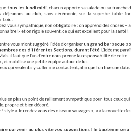
 que
tous les lundi midi,
chacun apporte sa salade ou sa tranche d
 déjeunons au club, sans cérémonie, sur la superbe table for
 Loic .
dez vous sympathique, non obligatoire : on apprend des choses – à 
onnaître !- et on rigole souvent, ce qui est excellent pour la santé !
entre vous m’ont suggéré l’idée d’organiser
un grand barbecue p
membres des différentes Sections, durant l’été
. L’idée me paraî
Mais il faut que l’un d’entre nous prenne la responsabilité de cette
 , et mobilise une petite équipe autour de lui.
ceux qui veulent s’y coller me contactent, afin que l’on fixe une date.
 plus en plus un point de ralliement sympathique pour tous ceux qui
ble, propre et bien décoré.
r
! style « le rendez vous des oiseaux sauvages », « à la mouette rie
aire parvenir au plus vite vos suggestions ! le baptême sera 