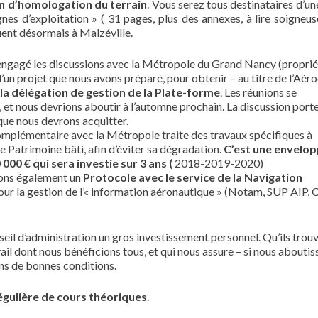
n d’homologation du terrain
. Vous serez tous destinataires d’un
gnes d’exploitation » ( 31 pages, plus des annexes, à lire soigneu
uent désormais à Malzéville.
ngagé les discussions avec la Métropole du Grand Nancy (proprié
d’un projet que nous avons préparé, pour obtenir – au titre de l’Aér
la délégation de gestion de la Plate-forme
. Les réunions se
 et nous devrions aboutir à l’automne prochain. La discussion porte
 que nous devrons acquitter.
mplémentaire avec la Métropole traite des travaux spécifiques à
 le Patrimoine bâti, afin d’éviter sa dégradation.
C’est une envelop
 000 € qui sera investie sur 3 ans (
2018-2019-2020)
ons également un
Protocole avec le service de la Navigation
ur la gestion de l’« information aéronautique » (Notam, SUP AIP, 
il d’administration un gros investissement personnel. Qu’ils trouv
il dont nous bénéficions tous, et qui nous assure – si nous aboutis
dans de bonnes conditions.
égulière de cours théoriques
.