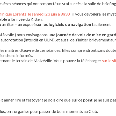
ières séances qui ont remporté un vrai succès : la salle de briefing
inique Lorentz
,
le samedi 23 juin à 8h30
: il vous dévoilera les mys
able à l’arrivée du Kitten.
 à arrêter – un exposé sur
les logiciels de navigation
facilement
ol à voile ) nous envisageons
une journée de vols de mise en gar
 autorotation (interdit en ULM), et aussi de s’initier brièvement au 
es maitres d’œuvre de ces séances. Elles comprendront sans dout
tiendrons informés.
ernant le terrain de Malzéville. Vous pouvez la télécharger
sur le si
t aimer rire et festoyer ! je dois dire que, sur ce point, je ne suis pa
plus, on s’organise pour passer de bons moments au Club.