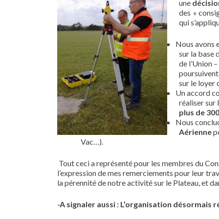
une
décisio
des « consi
qui s’appliq
Nous avons e
sur la base 
de l’Union –
poursuivent,
sur le loyer
Un accord co
réaliser sur
plus de 300
Nous conclu
Aérienne
po
Vac…).
Tout ceci a représenté pour les membres du Conse
l’expression de mes remerciements pour leur trava
la pérennité de notre activité sur le Plateau, et 
-A signaler aussi :
L’organisation désormais r