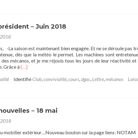
président – Juin 2018
 2018
 -La saison est maintenant bien engagée. Et ne se déroule pas tr
soutenue, dès que la météo le permet. Les machines sont entretenu
e des mécanos, et je me réjouis tous les jours de leur réactivité et 
En
e. Grâce à
[…]
savoir
plus
alité
Identifié
Club
,
convivialité
,
cours
,
dgac
,
Lettre
,
mécanos
Laiss
surLettre
du
président
–
Juin
ouvelles – 18 mai
2018
 2018
obilier extérieur…Nouveau bouton sur la page liens: NOTAM