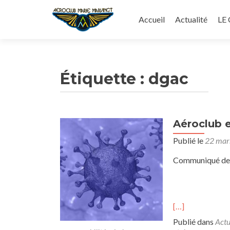
Aller
au
Accueil
Actualité
LE
contenu
principal
Étiquette :
dgac
Aéroclub e
Publié le
22 mar
Communiqué de p
[…]
Publié dans
Actu