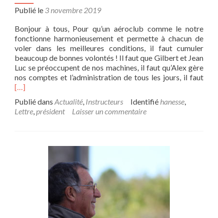
Publié le
3 novembre 2019
Bonjour à tous, Pour qu’un aéroclub comme le notre
fonctionne harmonieusement et permette à chacun de
voler dans les meilleures conditions, il faut cumuler
beaucoup de bonnes volontés ! Il faut que Gilbert et Jean
Luc se préoccupent de nos machines, il faut qu’Alex gère
E
nos comptes et l’administration de tous les jours, il faut
n
[…]
s
Publié dans
Actualité
,
Instructeurs
Identifié
hanesse
,
a
Lettre
,
président
Laisser un commentaire
v
o
i
r
p
l
u
s
s
u
r