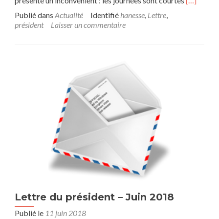
présente un inconvénient : les journées sont courtes
[…]
n
n
t
Publié dans
Actualité
Identifié
hanesse
,
Lettre
,
s
président
Laisser un commentaire
a
v
o
i
r
p
l
u
s
s
u
r
M
o
t
d
u
P
Lettre du président – Juin 2018
r
Publié le
11 juin 2018
é