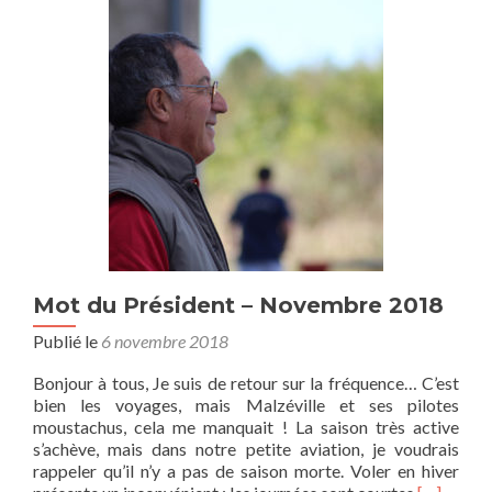
m
p
b
l
r
u
e
s
2
s
0
u
1
r
9
L
e
t
t
r
e
d
Mot du Président – Novembre 2018
u
Publié le
6 novembre 2018
P
r
Bonjour à tous, Je suis de retour sur la fréquence… C’est
é
bien les voyages, mais Malzéville et ses pilotes
s
moustachus, cela me manquait ! La saison très active
i
s’achève, mais dans notre petite aviation, je voudrais
d
rappeler qu’il n’y a pas de saison morte. Voler en hiver
e
E