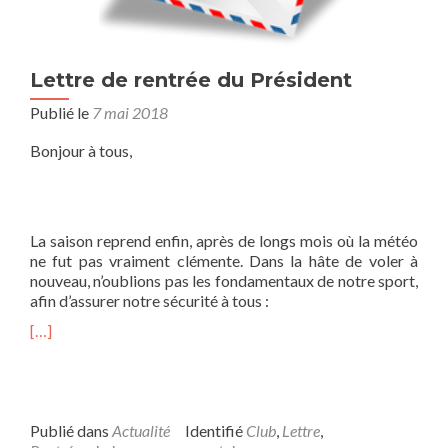
t
t
r
e
Lettre de rentrée du Président
d
Publié le
7 mai 2018
u
p
Bonjour à tous,
r
é
s
i
d
La saison reprend enfin, après de longs mois où la météo
e
ne fut pas vraiment clémente. Dans la hâte de voler à
n
nouveau, n’oublions pas les fondamentaux de notre sport,
t
afin d’assurer notre sécurité à tous :
–
[…]
J
u
i
n
2
Publié dans
Actualité
Identifié
Club
,
Lettre
,
0