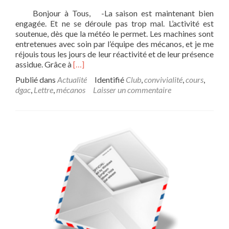
s
Bonjour à Tous, -La saison est maintenant bien
i
engagée. Et ne se déroule pas trop mal. L’activité est
d
soutenue, dès que la météo le permet. Les machines sont
e
entretenues avec soin par l’équipe des mécanos, et je me
n
réjouis tous les jours de leur réactivité et de leur présence
t
E
assidue. Grâce à
[…]
–
n
N
Publié dans
Actualité
Identifié
Club
,
convivialité
,
cours
,
s
o
dgac
,
Lettre
,
mécanos
Laisser un commentaire
a
v
v
e
o
m
i
b
r
r
p
e
l
2
u
0
s
1
s
8
u
r
L
e