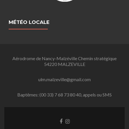
MÉTÉO LOCALE
Aérodrome de Nancy-Malzéville Chemin stratégique
54220 MALZEVILLE
ulm.malzeville@gmail.com
Baptêmes: (00 33) 7 68 73 80 40, appels ou SMS
L
L
i
i