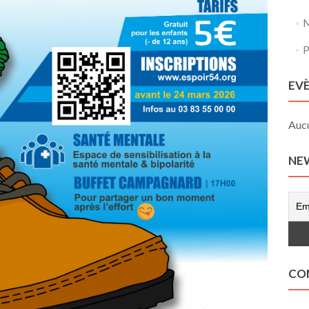
M
P
EV
Aucu
NE
CO