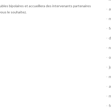
ubles bipolaires et accueillera des intervenants partenaires
a
vous le souhaitez.
m
f
d
n
o
j
m
a
m
f