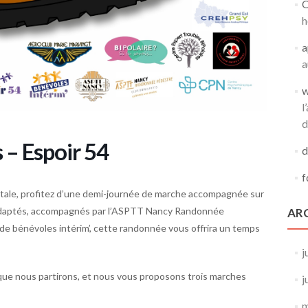
O
h
a
a
w
l
d
– Espoir 54
d
f
ntale, profitez d’une demi-journée de marche accompagnée sur
s adaptés, accompagnés par l’ASPTT Nancy Randonnée
AR
de bénévoles intérim’, cette randonnée vous offrira un temps
j
que nous partirons, et nous vous proposons trois marches
j
m