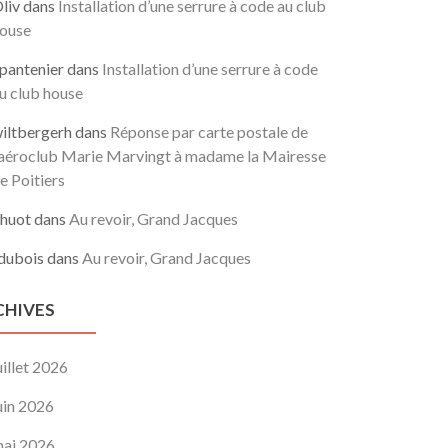
liv
dans
Installation d’une serrure à code au club
ouse
pantenier
dans
Installation d’une serrure à code
u club house
iltbergerh
dans
Réponse par carte postale de
’aéroclub Marie Marvingt à madame la Mairesse
e Poitiers
huot
dans
Au revoir, Grand Jacques
dubois
dans
Au revoir, Grand Jacques
CHIVES
uillet 2026
uin 2026
ai 2026