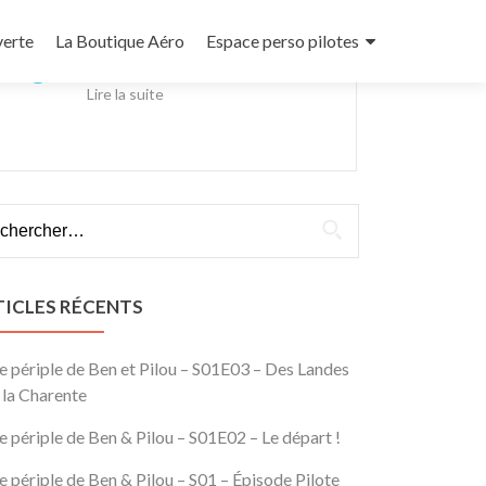
verte
La Boutique Aéro
Espace perso pilotes
PLUS D'INFOS
Lire la suite
ercher :
TICLES RÉCENTS
e périple de Ben et Pilou – S01E03 – Des Landes
 la Charente
e périple de Ben & Pilou – S01E02 – Le départ !
e périple de Ben & Pilou – S01 – Épisode Pilote