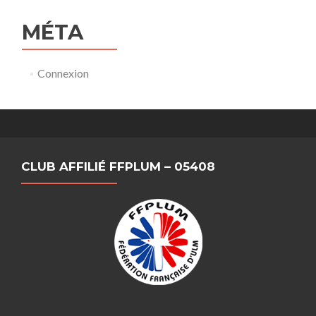
MÉTA
Connexion
CLUB AFFILIÉ FFPLUM – 05408