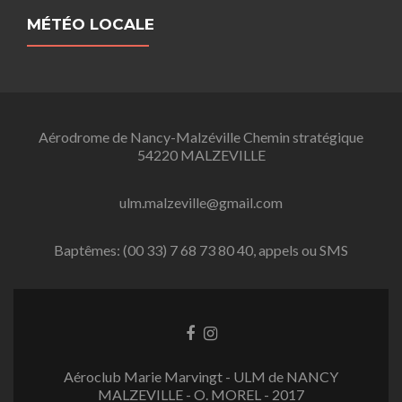
MÉTÉO LOCALE
Aérodrome de Nancy-Malzéville Chemin stratégique
54220 MALZEVILLE
ulm.malzeville@gmail.com
Baptêmes: (00 33) 7 68 73 80 40, appels ou SMS
L
L
i
i
e
e
Aéroclub Marie Marvingt - ULM de NANCY
n
n
MALZEVILLE - O. MOREL - 2017