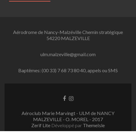
Aérodrome de Nancy-Malzéville Chemin stratégique
54220 MALZEVILLE
ulm.malzeville@gmail.com
Baptêmes: (00 33) 7 68 73 80 40, appels ou SMS
L
L
i
i
e
e
Aéroclub Marie Marvingt - ULM de NANCY
n
n
MALZEVILLE - O. MOREL - 2017
F
I
Zerif Lite
Développé par
ThemeIsle
a
n
c
s