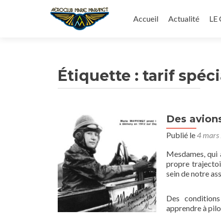
Aller
au
Accueil
Actualité
LE
contenu
principal
Étiquette :
tarif spéci
Des avion
Publié le
4 mars
Mesdames, qui a
propre trajectoi
sein de notre as
Des conditions
apprendre à pilo