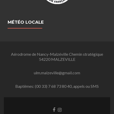
MÉTÉO LOCALE
Aérodrome de Nancy-Malzéville Chemin stratégique
54220 MALZEVILLE
ulm.malzeville@gmail.com
Baptêmes: (00 33) 7 68 73 80 40, appels ou SMS
L
L