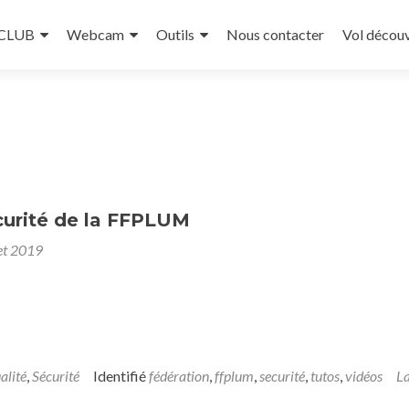
 CLUB
Webcam
Outils
Nous contacter
Vol décou
curité de la FFPLUM
let 2019
alité
,
Sécurité
Identifié
fédération
,
ffplum
,
securité
,
tutos
,
vidéos
La