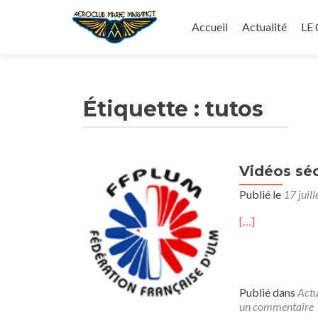
Aller
au
Accueil
Actualité
LE
contenu
principal
Étiquette :
tutos
Vidéos sé
Publié le
17 juil
[…]
Publié dans
Actu
un commentaire