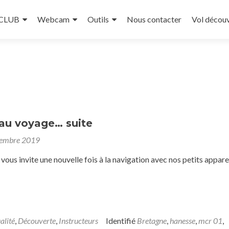
 CLUB
Webcam
Outils
Nous contacter
Vol décou
 au voyage… suite
tembre 2019
vous invite une nouvelle fois à la navigation avec nos petits appare
alité
,
Découverte
,
Instructeurs
Identifié
Bretagne
,
hanesse
,
mcr 01
,