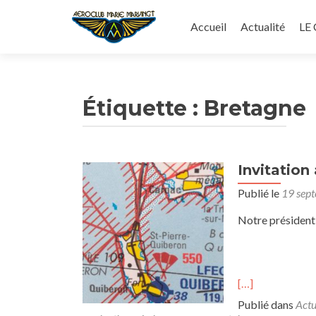
Aller
au
Accueil
Actualité
LE
contenu
principal
Étiquette :
Bretagne
Invitation
Publié le
19 sep
Notre président 
[…]
Publié dans
Actu