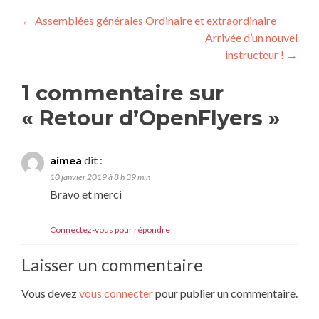
Navigation
←
Assemblées générales Ordinaire et extraordinaire
Arrivée d’un nouvel
de
instructeur !
→
l’article
1 commentaire sur
«
Retour d’OpenFlyers
»
aimea
dit :
10 janvier 2019 à 8 h 39 min
Bravo et merci
Connectez-vous pour répondre
Laisser un commentaire
Vous devez
vous connecter
pour publier un commentaire.