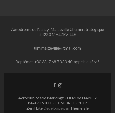
Aérodrome de Nancy-Malzéville Chemin stratégique
54220 MALZEVILLE
ulm.malzeville@gmail.com
Baptêmes: (00 33) 7 68 73 80 40, appels ou SMS
L
L
i
i
e
e
Aéroclub Marie Marvingt - ULM de NANCY
n
n
MALZEVILLE - O. MOREL - 2017
F
I
Zerif Lite
Développé par
ThemeIsle
a
n