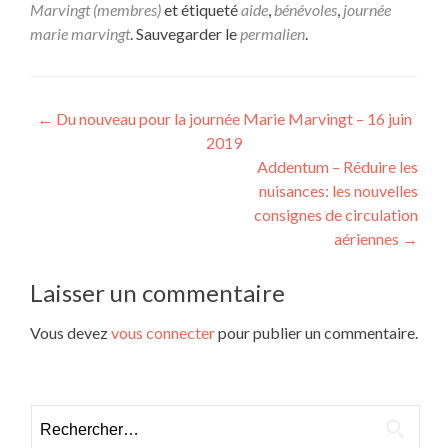
Marvingt (membres)
et étiqueté
aide
,
bénévoles
,
journée
marie marvingt
. Sauvegarder le
permalien
.
Navigation
←
Du nouveau pour la journée Marie Marvingt – 16 juin
2019
de
Addentum – Réduire les
l’article
nuisances: les nouvelles
consignes de circulation
aériennes
→
Laisser un commentaire
Vous devez
vous connecter
pour publier un commentaire.
Rechercher :