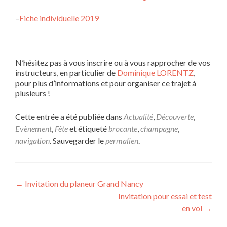
–
Fiche individuelle 2019
N’hésitez pas à vous inscrire ou à vous rapprocher de vos
instructeurs, en particulier de
Dominique LORENTZ
,
pour plus d’informations et pour organiser ce trajet à
plusieurs !
Cette entrée a été publiée dans
Actualité
,
Découverte
,
Evènement
,
Fête
et étiqueté
brocante
,
champagne
,
navigation
. Sauvegarder le
permalien
.
Navigation
←
Invitation du planeur Grand Nancy
Invitation pour essai et test
de
en vol
→
l’article