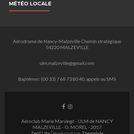
MÉTÉO LOCALE
Aérodrome de Nancy-Malzéville Chemin stratégique
54220 MALZEVILLE
ulm.malzeville@gmail.com
Baptêmes: (00 33) 7 68 73 80 40, appels ou SMS
L
L
i
i
e
e
Aéroclub Marie Marvingt - ULM de NANCY
n
n
MALZEVILLE - O. MOREL - 2017
F
I
Zerif Lite
Développé par
ThemeIsle